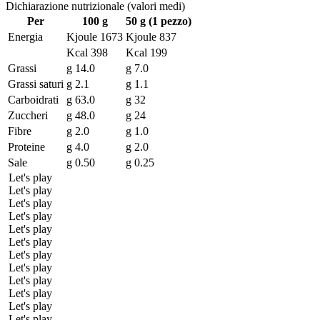
Dichiarazione nutrizionale (valori medi)
Per
100 g
50 g (1 pezzo)
Energia
Kjoule 1673
Kjoule 837
Kcal 398
Kcal 199
Grassi
g 14.0
g 7.0
Grassi saturi
g 2.1
g 1.1
Carboidrati
g 63.0
g 32
Zuccheri
g 48.0
g 24
Fibre
g 2.0
g 1.0
Proteine
g 4.0
g 2.0
Sale
g 0.50
g 0.25
Let's play
Let's play
Let's play
Let's play
Let's play
Let's play
Let's play
Let's play
Let's play
Let's play
Let's play
Let's play