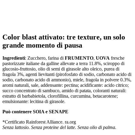
Color blast
attivato: tre texture, un solo
grande
momento di pausa
Ingredienti
: Zucchero, farina di
FRUMENTO
,
UOVA
fresche
pastorizzate italiane da galline allevate a terra 11.8%, sciroppo di
glucosio-fruttosio, olio di semi di girasole alto oleico, purea di
fragola 3%, agenti lievitanti (pirofosfato di sodio, carbonato acido di
sodio, carbonato acido di ammonio), miele, fragola in polvere 0.3%,
aromi naturali, sale, addensante: pectina; acidificante: acido citrico;
succo concentrato di sambuco, amido di patata, coloranti naturali:
estratto di barbabietola, clorofillina, curcumina, betacarotene;
emulsionante: lecitina di girasole.
Può contenere SOIA e SENAPE
*Certificato Rainforest Alliance. ra.org
Senza lattosio. Senza proteine del latte. Senza olio di palma.