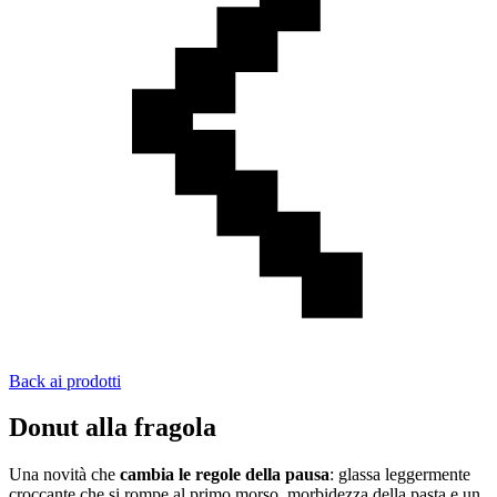
Back ai prodotti
Donut
alla fragola
Una novità che
cambia le regole della pausa
: glassa leggermente
croccante che si rompe al primo morso, morbidezza della pasta e un