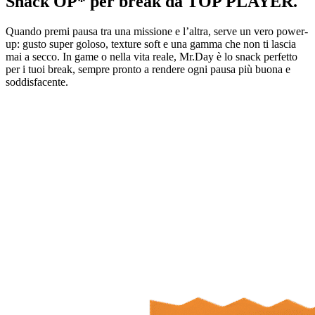
Snack
OP*
per break da
TOP PLAYER.
Quando premi pausa tra una missione e l’altra, serve un vero power-
up: gusto super goloso, texture soft e una gamma che non ti lascia
mai a secco. In game o nella vita reale, Mr.Day è lo snack perfetto
per i tuoi break, sempre pronto a rendere ogni pausa più buona e
soddisfacente.