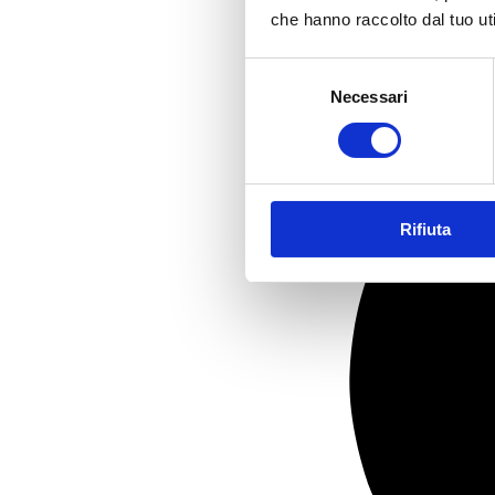
che hanno raccolto dal tuo uti
Selezione
Necessari
del
consenso
Rifiuta